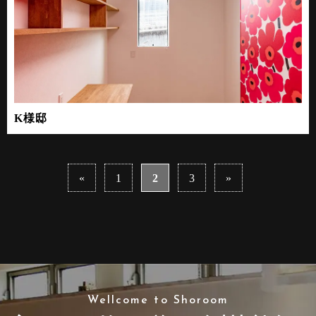
K様邸
2
«
1
3
»
Wellcome to Shoroom